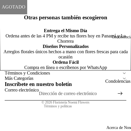
d
F
AGOTADO
o
N
Otras personas también escogieron
m
C
o
Entrega el Mismo Día
o
Ordena antes de las 4 PM y recibe tus flores hoy en Panamá y La
Condolenci
m
Chorrera
Diseños Personalizados
R
Arreglos florales únicos hechos a mano con flores frescas para cada
o
Política de reembolso
ocasión
R
C
Ordena Fácil
Política de privacidad
s
Compra en línea o escríbenos por WhatsApp
l
Términos del servicio
T
Términos y Condiciones
N
t
Más Categorías
Política de envío
n
Condolencias
Inscríbete en nuestro boletín
Información de contacto
General
Correo electrónico
Arreg
P
Aviso legal
para
s
© 2026
Floristería Noemi Flowers
A
Homb
Términos y políticas
G
N
o
o
a
p
G
F
Acerca de Nos
c
C