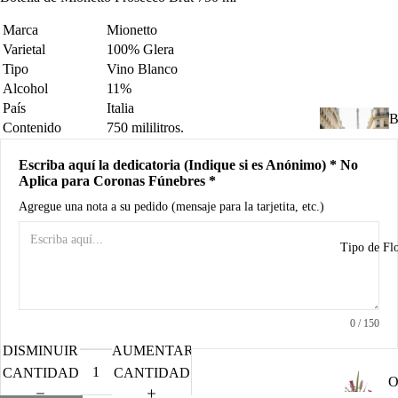
d
B
Marca
Mionetto
Varietal
100% Glera
Tipo
Vino Blanco
A
Alcohol
11%
País
Italia
R
B
Contenido
750 mililitros.
n
u
Escriba aquí la dedicatoria (Indique si es Anónimo) * No
Aplica para Coronas Fúnebres *
I
Agregue una nota a su pedido (mensaje para la tarjetita, etc.)
u
n
Tipo de Fl
C
d
R
M
0
/ 150
a
DISMINUIR
AUMENTAR
A
P
CANTIDAD
CANTIDAD
O
o
o