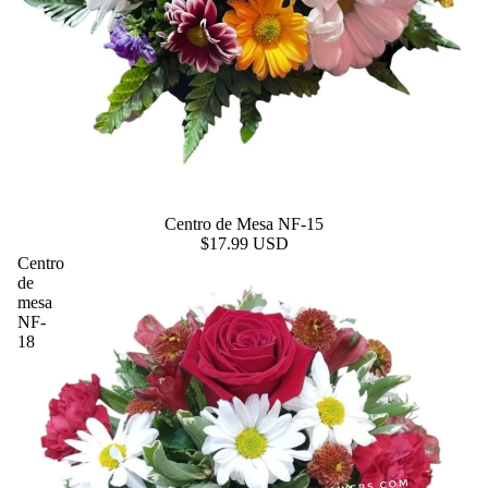
Centro de Mesa NF-15
$17.99 USD
Centro
de
mesa
NF-
18