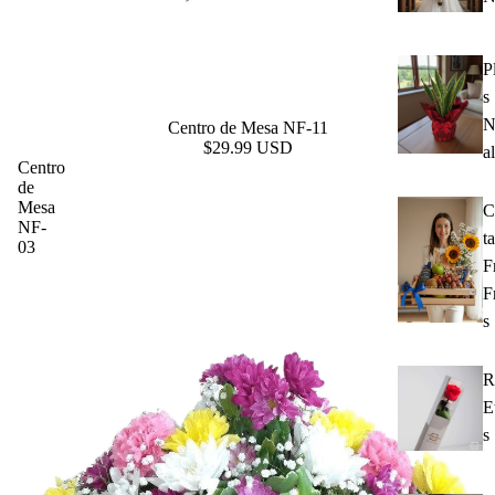
P
s
N
Centro de Mesa NF-11
$29.99 USD
a
Centro
de
Mesa
C
NF-
t
03
F
F
s
R
E
s