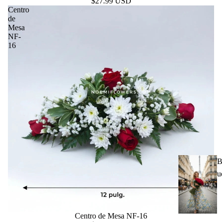
$27.99 USD
Centro
de
Mesa
NF-
16
B
u
Centro de Mesa NF-16