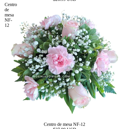
Centro
de
mesa
NF-
12
Centro de mesa NF-12