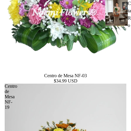
C
t
R
o
Centro de Mesa NF-03
$34.99 USD
Centro
de
Mesa
NF-
19