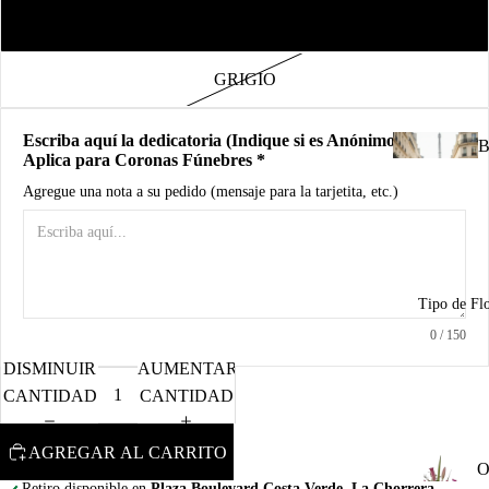
d
NOIR
B
GRIGIO
A
Escriba aquí la dedicatoria (Indique si es Anónimo) * No
R
B
Aplica para Coronas Fúnebres *
n
u
Agregue una nota a su pedido (mensaje para la tarjetita, etc.)
I
u
n
Tipo de Fl
C
0
/ 150
d
DISMINUIR
AUMENTAR
R
CANTIDAD
CANTIDAD
M
a
A
AGREGAR AL CARRITO
P
O
o
o
Retiro disponible en
Plaza Boulevard Costa Verde, La Chorrera