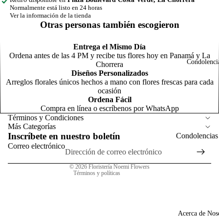
d
F
Normalmente está listo en 24 horas
Ver la información de la tienda
o
N
Otras personas también escogieron
m
C
o
Entrega el Mismo Día
o
Ordena antes de las 4 PM y recibe tus flores hoy en Panamá y La
Condolenci
Chorrera
m
Diseños Personalizados
R
Arreglos florales únicos hechos a mano con flores frescas para cada
Política de reembolso
ocasión
o
R
Ordena Fácil
Política de privacidad
C
Compra en línea o escríbenos por WhatsApp
s
l
Términos del servicio
Términos y Condiciones
T
N
Más Categorías
t
Política de envío
n
Inscríbete en nuestro boletín
Condolencias
Información de contacto
Correo electrónico
General
Arreg
P
Aviso legal
para
© 2026
Floristería Noemi Flowers
s
Términos y políticas
A
Homb
G
N
o
o
a
p
G
F
Acerca de Nos
c
C