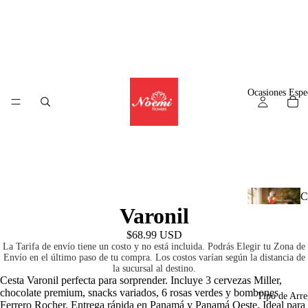
Alguien en
Panama
ha comprado
Bouquet de Lirios
$39.99
3
hours
ago
© WizzCommerce
Ocasiones Espe
C
Varonil
l
$68.99 USD
La Tarifa de envío tiene un costo y no está incluida. Podrás Elegir tu Zona de
Envío en el último paso de tu compra. Los costos varían según la distancia de
la sucursal al destino.
A
Cesta Varonil perfecta para sorprender. Incluye 3 cervezas Miller,
chocolate premium, snacks variados, 6 rosas verdes y bombones
r
Tipo de Arre
Ferrero Rocher. Entrega rápida en Panamá y Panamá Oeste. Ideal para