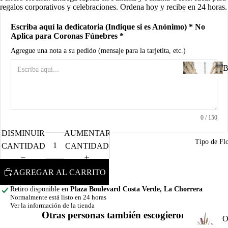
d
regalos corporativos y celebraciones. Ordena hoy y recibe en 24 horas.
B
Escriba aquí la dedicatoria (Indique si es Anónimo) * No
Aplica para Coronas Fúnebres *
A
Agregue una nota a su pedido (mensaje para la tarjetita, etc.)
R
B
n
u
I
0
/ 150
u
n
DISMINUIR
AUMENTAR
Tipo de Fl
CANTIDAD
CANTIDAD
C
d
AGREGAR AL CARRITO
R
M
Retiro disponible en
Plaza Boulevard Costa Verde, La Chorrera
Normalmente está listo en 24 horas
a
Ver la información de la tienda
A
P
Otras personas también escogieron
O
o
o