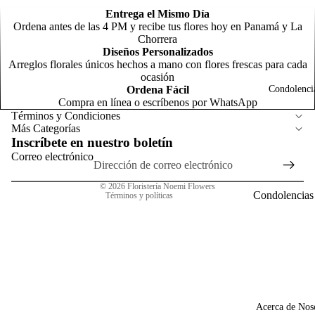
d
F
Entrega el Mismo Día
o
Ordena antes de las 4 PM y recibe tus flores hoy en Panamá y La
N
Chorrera
m
Diseños Personalizados
C
Arreglos florales únicos hechos a mano con flores frescas para cada
o
Política de reembolso
ocasión
o
Ordena Fácil
Condolenci
Política de privacidad
m
Compra en línea o escríbenos por WhatsApp
Términos del servicio
R
Términos y Condiciones
Más Categorías
o
Política de envío
Inscríbete en nuestro boletín
R
C
Información de contacto
Correo electrónico
s
l
Aviso legal
T
N
t
© 2026
Floristería Noemi Flowers
n
Condolencias
Términos y políticas
General
Arreg
P
para
s
A
Homb
G
N
o
o
a
p
G
F
Acerca de Nos
c
C