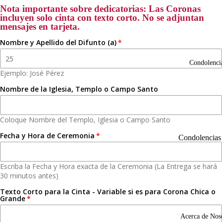
d
F
Nota importante sobre dedicatorias: Las Coronas
o
incluyen solo cinta con texto corto. No se adjuntan
N
mensajes en tarjeta.
m
Nombre y Apellido del Difunto (a)
C
o
o
Condolenci
m
Ejemplo: José Pérez
R
Nombre de la Iglesia, Templo o Campo Santo
o
R
C
s
l
Coloque Nombre del Templo, Iglesia o Campo Santo
T
N
t
Fecha y Hora de Ceremonia
n
Condolencias
General
Arreg
P
Escriba la Fecha y Hora exacta de la Ceremonia (La Entrega se hará
para
s
30 minutos antes)
A
Homb
G
N
o
Texto Corto para la Cinta - Variable si es para Corona Chica o
o
a
Grande
p
G
F
Acerca de Nos
c
C