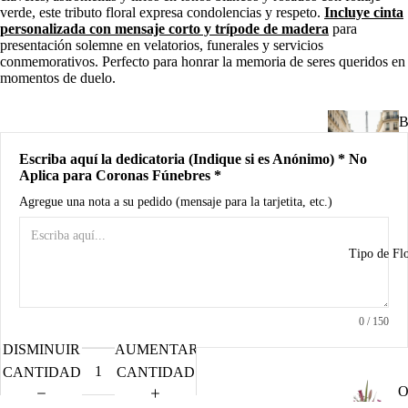
d
verde, este tributo floral expresa condolencias y respeto.
Incluye cinta
B
personalizada con mensaje corto y trípode de madera
para
presentación solemne en velatorios, funerales y servicios
conmemorativos. Perfecto para honrar la memoria de seres queridos en
A
momentos de duelo.
R
B
n
u
Escriba aquí la dedicatoria (Indique si es Anónimo) * No
Aplica para Coronas Fúnebres *
I
Agregue una nota a su pedido (mensaje para la tarjetita, etc.)
u
n
Tipo de Fl
C
d
R
0
/ 150
M
DISMINUIR
AUMENTAR
a
A
CANTIDAD
CANTIDAD
P
O
o
o