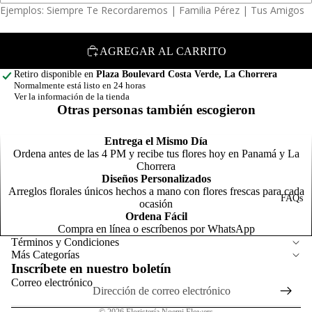
a
Ejemplos: Siempre Te Recordaremos | Familia Pérez | Tus Amigos
t
T
F
a
C
Arreglos para
AGREGAR AL CARRITO
F
a
Graduación
s
Retiro disponible en
Plaza Boulevard Costa Verde, La Chorrera
F
Corsage y
Normalmente está listo en 24 horas
r
Ver la información de la tienda
Botonier
R
Otras personas también escogieron
E
C
s
Entrega el Mismo Día
s
Ordena antes de las 4 PM y recibe tus flores hoy en Panamá y La
Chorrera
F
Diseños Personalizados
r
C
Arreglos florales únicos hechos a mano con flores frescas para cada
FAQs
Política de reembolso
ocasión
t
Ordena Fácil
Política de privacidad
R
Compra en línea o escríbenos por WhatsApp
P
o
Términos del servicio
Términos y Condiciones
al
Más Categorías
Política de envío
F
Inscríbete en nuestro boletín
Información de contacto
al
Correo electrónico
Aviso legal
© 2026
Floristería Noemi Flowers