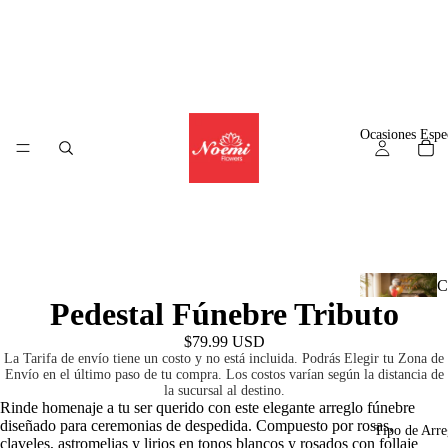
Alguien en
Panama
ha comprado
Arreglo Tropical Panamá
$62.99
9
hours
ago
© WizzCommerce
Ocasiones Espe
C
Pedestal Fúnebre Tributo
l
$79.99 USD
La Tarifa de envío tiene un costo y no está incluida. Podrás Elegir tu Zona de
Envío en el último paso de tu compra. Los costos varían según la distancia de
la sucursal al destino.
A
Rinde homenaje a tu ser querido con este elegante arreglo fúnebre
diseñado para ceremonias de despedida. Compuesto por rosas,
r
Tipo de Arre
claveles, astromelias y lirios en tonos blancos y rosados con follaje