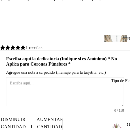
d
B
A
R
B
n
u
1 reseñas
Escriba aquí la dedicatoria (Indique si es Anónimo) * No
I
Aplica para Coronas Fúnebres *
u
Agregue una nota a su pedido (mensaje para la tarjetita, etc.)
n
Tipo de Fl
C
d
R
M
0
/ 150
a
A
DISMINUIR
AUMENTAR
P
O
o
CANTIDAD
CANTIDAD
o