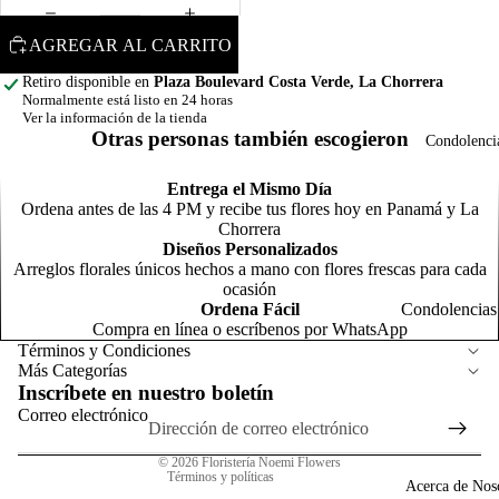
d
F
o
AGREGAR AL CARRITO
N
m
Retiro disponible en
Plaza Boulevard Costa Verde, La Chorrera
C
Normalmente está listo en 24 horas
o
Ver la información de la tienda
o
Otras personas también escogieron
Condolenci
m
R
Entrega el Mismo Día
o
Ordena antes de las 4 PM y recibe tus flores hoy en Panamá y La
R
Chorrera
C
Diseños Personalizados
s
l
Arreglos florales únicos hechos a mano con flores frescas para cada
T
N
Política de reembolso
ocasión
t
n
Ordena Fácil
Condolencias
Política de privacidad
Compra en línea o escríbenos por WhatsApp
General
Términos del servicio
Arreg
Términos y Condiciones
P
Más Categorías
Política de envío
para
s
Inscríbete en nuestro boletín
A
Homb
G
Información de contacto
N
Correo electrónico
o
o
a
Aviso legal
p
© 2026
Floristería Noemi Flowers
G
Términos y políticas
F
Acerca de Nos
c
C