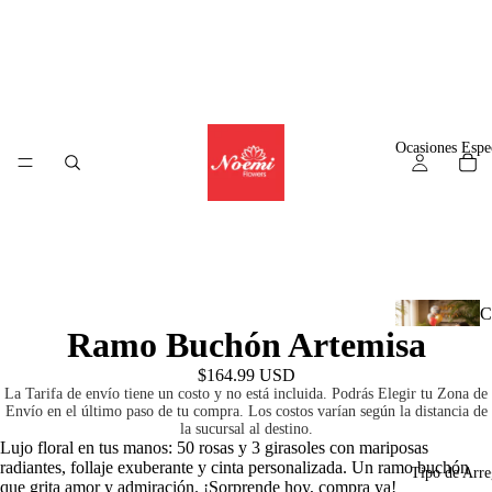
Alguien en
Panama
ha comprado
Frida
$52.99
11
hours
ago
© WizzCommerce
Ocasiones Espe
C
Ramo Buchón Artemisa
l
$164.99 USD
La Tarifa de envío tiene un costo y no está incluida. Podrás Elegir tu Zona de
Envío en el último paso de tu compra. Los costos varían según la distancia de
la sucursal al destino.
A
Lujo floral en tus manos: 50 rosas y 3 girasoles con mariposas
radiantes, follaje exuberante y cinta personalizada. Un ramo buchón
r
Tipo de Arre
que grita amor y admiración. ¡Sorprende hoy, compra ya!