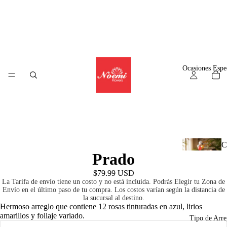
Alguien en
Panama
ha comprado
Arreglo Tropical Panamá
$62.99
4
hours
ago
© WizzCommerce
Ocasiones Espe
C
Prado
l
$79.99 USD
La Tarifa de envío tiene un costo y no está incluida. Podrás Elegir tu Zona de
Envío en el último paso de tu compra. Los costos varían según la distancia de
la sucursal al destino.
A
Hermoso arreglo que contiene 12 rosas tinturadas en azul, lirios
amarillos y follaje variado.
r
Tipo de Arre