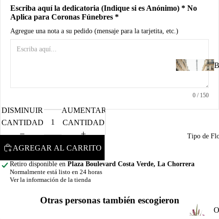
d
Escriba aquí la dedicatoria (Indique si es Anónimo) * No
B
Aplica para Coronas Fúnebres *
Agregue una nota a su pedido (mensaje para la tarjetita, etc.)
A
R
B
n
u
0
/ 150
I
DISMINUIR
AUMENTAR
u
CANTIDAD
CANTIDAD
n
Tipo de Fl
C
AGREGAR AL CARRITO
d
Retiro disponible en
Plaza Boulevard Costa Verde, La Chorrera
R
Normalmente está listo en 24 horas
M
Ver la información de la tienda
a
A
Otras personas también escogieron
P
O
o
o