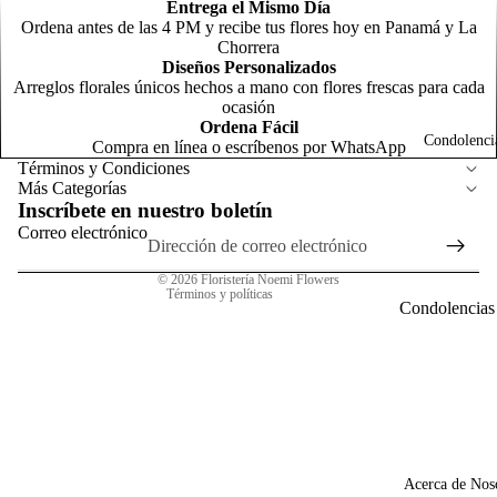
d
Entrega el Mismo Día
F
Ordena antes de las 4 PM y recibe tus flores hoy en Panamá y La
o
Chorrera
N
Diseños Personalizados
m
Arreglos florales únicos hechos a mano con flores frescas para cada
C
Política de reembolso
o
ocasión
o
Ordena Fácil
Política de privacidad
Condolenci
Compra en línea o escríbenos por WhatsApp
m
Términos del servicio
Términos y Condiciones
R
Más Categorías
Política de envío
o
Inscríbete en nuestro boletín
R
Información de contacto
Correo electrónico
C
s
Aviso legal
l
T
N
© 2026
Floristería Noemi Flowers
t
Términos y políticas
n
Condolencias
General
Arreg
P
para
s
A
Homb
G
N
o
o
a
p
G
F
Acerca de Nos
c
C