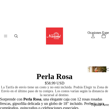
Ocasiones Espe
C
Perla Rosa
l
$58.99 USD
La Tarifa de envío tiene un costo y no está incluida. Podrás Elegir tu Zona de
Envío en el último paso de tu compra. Los costos varían según la distancia de
la sucursal al destino.
A
Sorprende con
Perla Rosa
, una elegante caja con 12 rosas rosadas
frescas, gipsofilia delicada y un globo de 18" incluido. Perfecta para
r
Tipo de Arre
cumpleaños, quinceaños o celebraciones especiales.