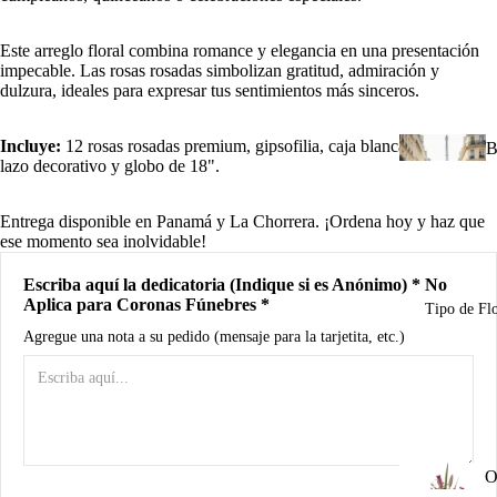
d
B
Este arreglo floral combina romance y elegancia en una presentación
impecable. Las rosas rosadas simbolizan gratitud, admiración y
dulzura, ideales para expresar tus sentimientos más sinceros.
A
Incluye:
12 rosas rosadas premium, gipsofilia, caja blanca mediana,
R
B
lazo decorativo y globo de 18".
n
u
Entrega disponible en Panamá y La Chorrera. ¡Ordena hoy y haz que
I
ese momento sea inolvidable!
u
Escriba aquí la dedicatoria (Indique si es Anónimo) * No
n
Aplica para Coronas Fúnebres *
Tipo de Fl
C
Agregue una nota a su pedido (mensaje para la tarjetita, etc.)
d
R
M
a
A
P
O
o
0
/ 150
o