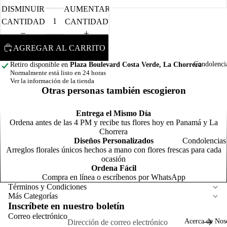
d
F
DISMINUIR
AUMENTAR
o
CANTIDAD
CANTIDAD
N
m
C
AGREGAR AL CARRITO
o
o
Condolenci
Retiro disponible en
Plaza Boulevard Costa Verde, La Chorrera
m
Normalmente está listo en 24 horas
Ver la información de la tienda
R
Otras personas también escogieron
o
R
C
Entrega el Mismo Día
s
l
Ordena antes de las 4 PM y recibe tus flores hoy en Panamá y La
T
N
Chorrera
t
n
Diseños Personalizados
Condolencias
Arreglos florales únicos hechos a mano con flores frescas para cada
General
Política de reembolso
ocasión
Arreg
P
Ordena Fácil
Política de privacidad
para
s
Compra en línea o escríbenos por WhatsApp
A
Homb
Términos del servicio
G
Términos y Condiciones
N
o
Más Categorías
o
Política de envío
a
Inscríbete en nuestro boletín
p
G
Información de contacto
Correo electrónico
F
Acerca de Nos
c
C
Aviso legal