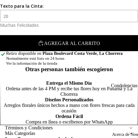
d
F
Texto para la Cinta:
o
N
m
Muchas Felicidades
C
o
o
Condolenci
m
AGREGAR AL CARRITO
R
Retiro disponible en
Plaza Boulevard Costa Verde, La Chorrera
o
Normalmente está listo en 24 horas
R
Ver la información de la tienda
C
Otras personas también escogieron
s
l
T
N
t
Entrega el Mismo Día
n
Condolencias
Ordena antes de las 4 PM y recibe tus flores hoy en Panamá y La
General
Chorrera
Arreg
P
Diseños Personalizados
para
Arreglos florales únicos hechos a mano con flores frescas para cada
s
Política de reembolso
A
ocasión
Homb
G
N
Ordena Fácil
o
Política de privacidad
o
a
Compra en línea o escríbenos por WhatsApp
p
Términos del servicio
Términos y Condiciones
G
F
Más Categorías
Acerca de Nos
Política de envío
c
C