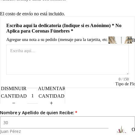
d
B
El costo de envío no está incluido.
A
Escriba aquí la dedicatoria (Indique si es Anónimo) * No
Aplica para Coronas Fúnebres *
R
Agregue una nota a su pedido (mensaje para la tarjetita, etc.)
B
n
u
I
u
n
0
/ 150
Tipo de Fl
C
DISMINUIR
AUMENTAR
d
CANTIDAD
CANTIDAD
R
M
Nombre y Apellido de quien Recibe:
a
A
P
O
o
Juan Pérez
o