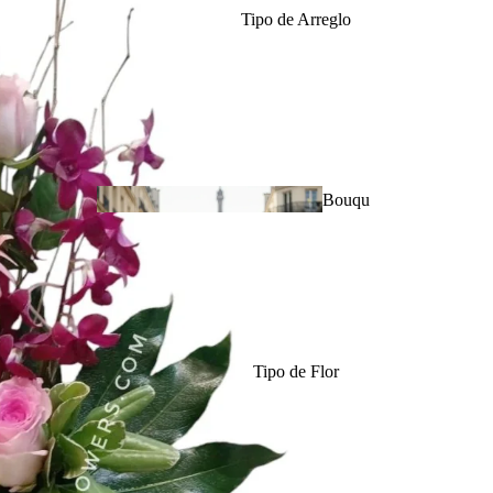
Tipo de Arreglo
Aniversario de
Bodas
Bouqu
ets
Tipo de Flor
Amor &
Romance