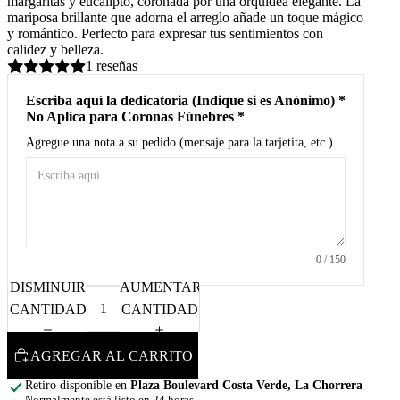
margaritas y eucalipto, coronada por una orquídea elegante. La
mariposa brillante que adorna el arreglo añade un toque mágico
y romántico. Perfecto para expresar tus sentimientos con
calidez y belleza.
1 reseñas
Escriba aquí la dedicatoria (Indique si es Anónimo) *
No Aplica para Coronas Fúnebres *
Agregue una nota a su pedido (mensaje para la tarjetita, etc.)
0
/ 150
DISMINUIR
AUMENTAR
CANTIDAD
CANTIDAD
AGREGAR AL CARRITO
Retiro disponible en
Plaza Boulevard Costa Verde, La Chorrera
Normalmente está listo en 24 horas