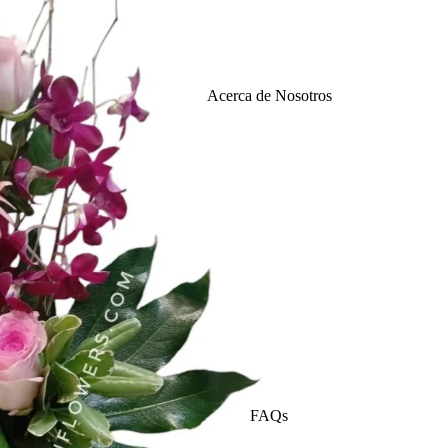
Funerales
Acerca de Nosotros
Mejórate
Pronto
Centros de
Tulipan
mesa
es
Coronas
Fúnebres
Nacimien
tos
Girasol
FAQs
Ramos de
es
Novia