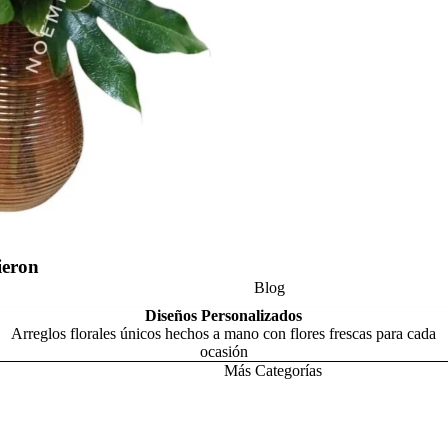
Cruces
Fúnebres
Regalos y
Tropica
Complementos
les
Plantas
Naturales
ieron
Política de reembolso
Blog
Política de privacidad
Diseños Personalizados
Arreglos florales únicos hechos a mano con flores frescas para cada
Términos del servicio
ocasión
Política de envío
Más Categorías
Información de contacto
Aviso legal
Pedestal
Peoní