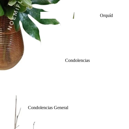
Orquíd
eas
Caja de
Rosas
Inaugurac
Condolencias
ión
Arreglos en
Floreros
Lirio
Condolencias General
s
Arreglos para