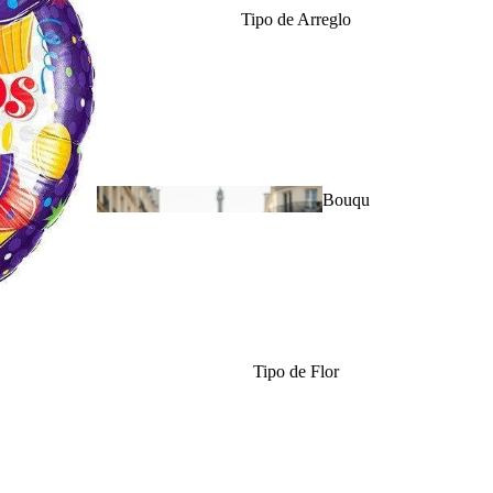
Tipo de Arreglo
Aniversario de
Bodas
Bouqu
ets
Tipo de Flor
Amor &
Romance