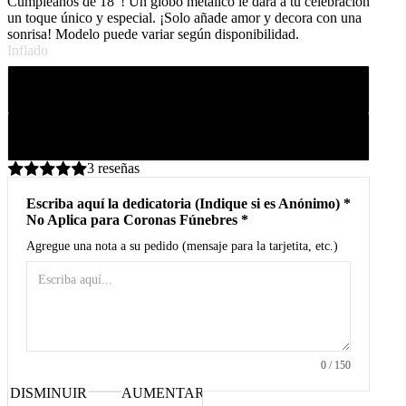
Cumpleaños de 18"! Un globo metálico le dará a tu celebración
un toque único y especial. ¡Solo añade amor y decora con una
sonrisa! Modelo puede variar según disponibilidad.
Inflado
Aire con palito
Helio con cinta
3 reseñas
Escriba aquí la dedicatoria (Indique si es Anónimo) *
No Aplica para Coronas Fúnebres *
Agregue una nota a su pedido (mensaje para la tarjetita, etc.)
0
/ 150
DISMINUIR
AUMENTAR