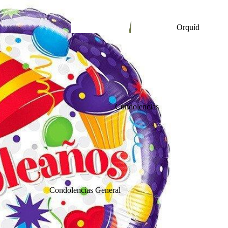
Orquíd
eas
Caja de
Rosas
Inaugurac
Condolencias
ión
Arreglos en
Floreros
Lirio
Condolencias General
s
Arreglos para