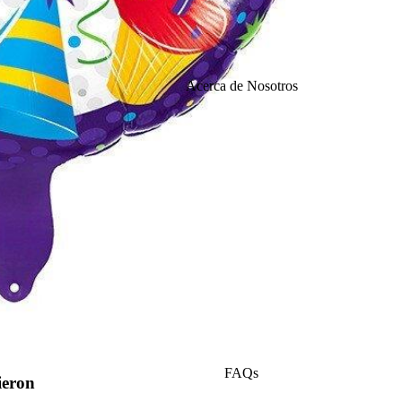
Funerales
Acerca de Nosotros
Mejórate
Pronto
Centros de
Tulipan
mesa
es
Coronas
Fúnebres
Nacimien
tos
Girasol
FAQs
Ramos de
ieron
es
Novia
Política de reembolso