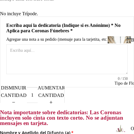
d
B
No incluye Trípode.
A
Escriba aquí la dedicatoria (Indique si es Anónimo) * No
Aplica para Coronas Fúnebres *
R
Agregue una nota a su pedido (mensaje para la tarjetita, etc.)
B
n
u
I
u
n
0
/ 150
Tipo de Fl
C
DISMINUIR
AUMENTAR
d
CANTIDAD
CANTIDAD
R
M
Nota importante sobre dedicatorias: Las Coronas
a
incluyen solo cinta con texto corto. No se adjuntan
A
mensajes en tarjeta.
P
O
o
o
Nombre y Apellido del Difunto (a)