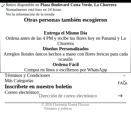
a
Retiro disponible en
Plaza Boulevard Costa Verde, La Chorrera
t
Normalmente está listo en 24 horas
T
F
Ver la información de la tienda
a
C
Arreglos para
Otras personas también escogieron
F
a
Graduación
s
F
Entrega el Mismo Día
Corsage y
Ordena antes de las 4 PM y recibe tus flores hoy en Panamá y La
r
Botonier
Chorrera
R
Diseños Personalizados
E
Arreglos florales únicos hechos a mano con flores frescas para cada
C
Política de reembolso
s
ocasión
s
Ordena Fácil
Política de privacidad
Compra en línea o escríbenos por WhatsApp
F
Términos del servicio
Términos y Condiciones
r
C
Más Categorías
Política de envío
FAQs
t
Inscríbete en nuestro boletín
Información de contacto
Correo electrónico
R
P
Aviso legal
o
al
© 2026
Floristería Noemi Flowers
Términos y políticas
F
al