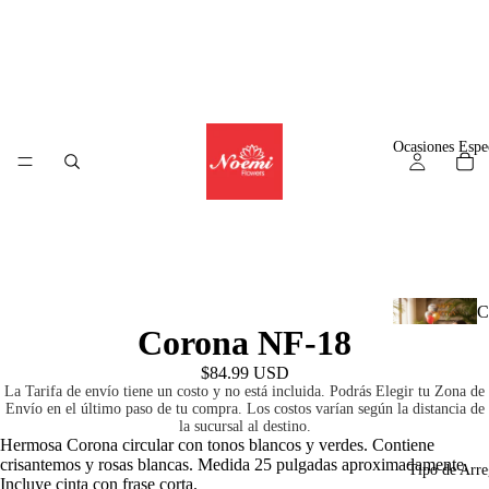
Alguien en
Panama
ha comprado
Arreglo Tropical Panamá
$62.99
7
hours
ago
© WizzCommerce
Ocasiones Espe
C
Corona NF-18
l
$84.99 USD
La Tarifa de envío tiene un costo y no está incluida. Podrás Elegir tu Zona de
Envío en el último paso de tu compra. Los costos varían según la distancia de
la sucursal al destino.
A
Hermosa Corona circular con tonos blancos y verdes. Contiene
crisantemos y rosas blancas. Medida 25 pulgadas aproximadamente.
r
Tipo de Arre
Incluye cinta con frase corta.