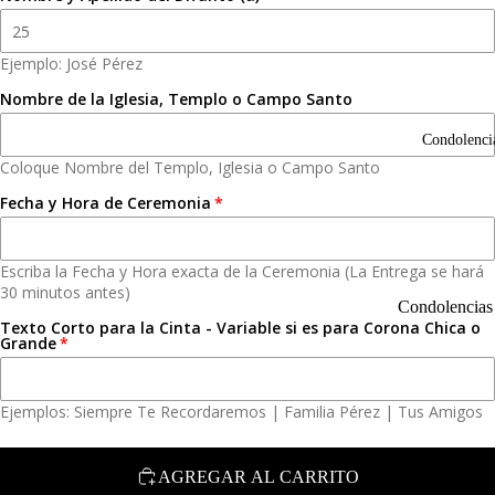
d
F
o
N
Ejemplo: José Pérez
m
C
Nombre de la Iglesia, Templo o Campo Santo
o
o
Condolenci
m
Coloque Nombre del Templo, Iglesia o Campo Santo
R
Fecha y Hora de Ceremonia
o
R
C
s
l
Escriba la Fecha y Hora exacta de la Ceremonia (La Entrega se hará
T
N
t
30 minutos antes)
n
Condolencias
Texto Corto para la Cinta - Variable si es para Corona Chica o
General
Grande
Arreg
P
para
s
A
Homb
G
N
Ejemplos: Siempre Te Recordaremos | Familia Pérez | Tus Amigos
o
o
a
p
G
F
AGREGAR AL CARRITO
Acerca de Nos
c
C