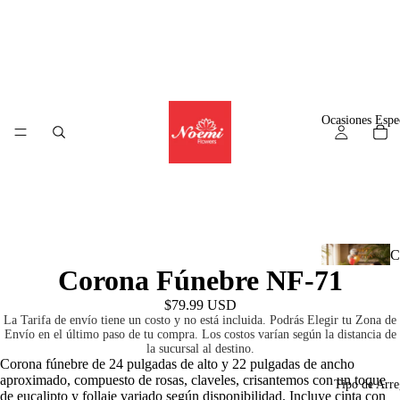
Alguien en
Panama
ha comprado
Frida
$52.99
6
hours
ago
© WizzCommerce
Ocasiones Espe
C
Corona Fúnebre NF-71
l
$79.99 USD
La Tarifa de envío tiene un costo y no está incluida. Podrás Elegir tu Zona de
Envío en el último paso de tu compra. Los costos varían según la distancia de
la sucursal al destino.
A
Corona fúnebre de 24 pulgadas de alto y 22 pulgadas de ancho
aproximado, compuesto de rosas, claveles, crisantemos con un toque
r
Tipo de Arre
de eucalipto y follaje variado según disponibilidad. Incluye cinta con