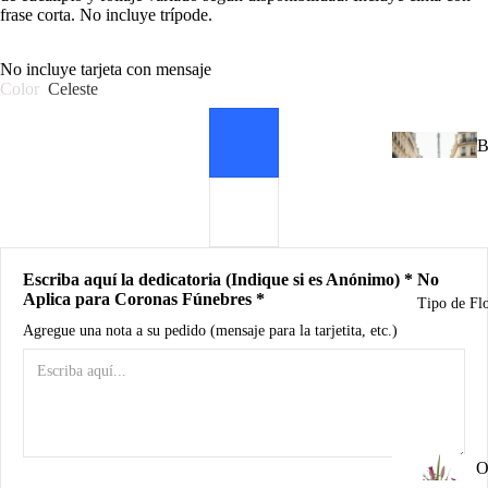
d
frase corta. No incluye trípode.
B
No incluye tarjeta con mensaje
Color
Celeste
A
R
B
n
u
I
u
Escriba aquí la dedicatoria (Indique si es Anónimo) * No
n
Aplica para Coronas Fúnebres *
Tipo de Fl
C
Agregue una nota a su pedido (mensaje para la tarjetita, etc.)
d
R
M
a
A
P
O
o
0
/ 150
o