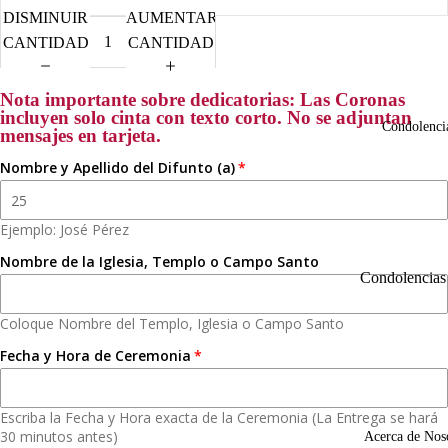
d
F
DISMINUIR
AUMENTAR
o
CANTIDAD
CANTIDAD
N
m
C
o
Nota importante sobre dedicatorias: Las Coronas
o
incluyen solo cinta con texto corto. No se adjuntan
Condolenci
mensajes en tarjeta.
m
R
Nombre y Apellido del Difunto (a)
o
R
C
s
Ejemplo: José Pérez
l
T
N
Nombre de la Iglesia, Templo o Campo Santo
t
n
Condolencias
General
Arreg
P
Coloque Nombre del Templo, Iglesia o Campo Santo
para
s
Fecha y Hora de Ceremonia
A
Homb
G
N
o
o
a
p
Escriba la Fecha y Hora exacta de la Ceremonia (La Entrega se hará
G
F
30 minutos antes)
Acerca de Nos
c
C