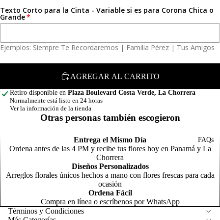
a
Texto Corto para la Cinta - Variable si es para Corona Chica o
t
Grande
T
F
a
C
Arreglos para
F
a
Graduación
Ejemplos: Siempre Te Recordaremos | Familia Pérez | Tus Amigos
s
F
Corsage y
r
Botonier
R
AGREGAR AL CARRITO
E
C
Retiro disponible en
Plaza Boulevard Costa Verde, La Chorrera
s
Normalmente está listo en 24 horas
s
Ver la información de la tienda
Otras personas también escogieron
F
r
C
Entrega el Mismo Día
FAQs
t
Ordena antes de las 4 PM y recibe tus flores hoy en Panamá y La
R
Chorrera
P
Diseños Personalizados
o
al
Arreglos florales únicos hechos a mano con flores frescas para cada
Política de reembolso
ocasión
F
Ordena Fácil
Política de privacidad
al
Compra en línea o escríbenos por WhatsApp
Términos del servicio
Términos y Condiciones
Más Categorías