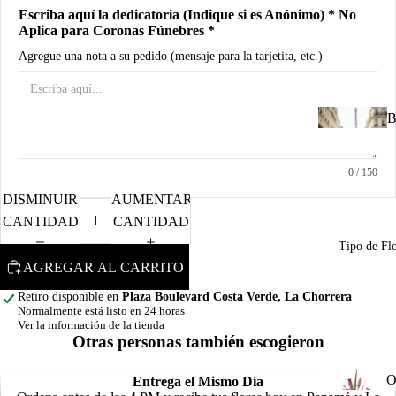
d
Escriba aquí la dedicatoria (Indique si es Anónimo) * No
B
Aplica para Coronas Fúnebres *
Agregue una nota a su pedido (mensaje para la tarjetita, etc.)
A
R
B
n
u
0
/ 150
I
DISMINUIR
AUMENTAR
u
CANTIDAD
CANTIDAD
n
Tipo de Fl
C
AGREGAR AL CARRITO
d
Retiro disponible en
Plaza Boulevard Costa Verde, La Chorrera
R
Normalmente está listo en 24 horas
M
Ver la información de la tienda
Otras personas también escogieron
a
A
P
O
o
Entrega el Mismo Día
o