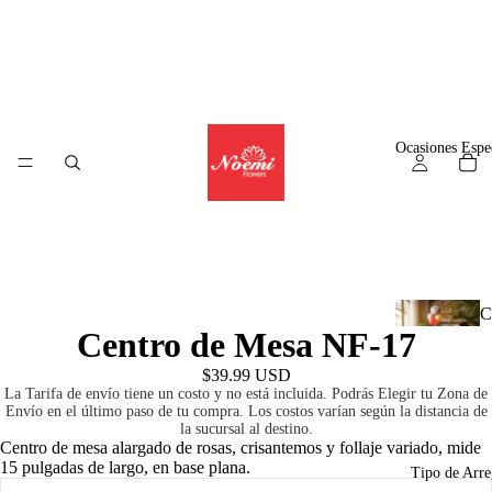
Alguien en
Panama
ha comprado
Arreglo Tropical Panamá
$62.99
8
hours
ago
© WizzCommerce
Ocasiones Espe
C
Centro de Mesa NF-17
l
$39.99 USD
La Tarifa de envío tiene un costo y no está incluida. Podrás Elegir tu Zona de
Envío en el último paso de tu compra. Los costos varían según la distancia de
la sucursal al destino.
A
Centro de mesa alargado de rosas, crisantemos y follaje variado, mide
15 pulgadas de largo, en base plana.
r
Tipo de Arre