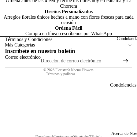
Ordena antes de las 4 PM y recibe tus flores hoy en Panamá y La
d
F
Chorrera
o
Diseños Personalizados
N
Arreglos florales únicos hechos a mano con flores frescas para cada
Política de reembolso
m
ocasión
C
Ordena Fácil
o
Política de privacidad
Compra en línea o escríbenos por WhatsApp
o
Términos del servicio
Condolenci
Términos y Condiciones
m
Más Categorías
Política de envío
R
Inscríbete en nuestro boletín
Información de contacto
o
Correo electrónico
R
Aviso legal
C
s
© 2026
Floristería Noemi Flowers
l
Términos y políticas
T
N
t
n
Condolencias
General
Arreg
P
para
s
A
Homb
G
N
o
o
a
p
G
F
Acerca de Nos
c
C
Facebook
Instagram
Youtube
Tiktok