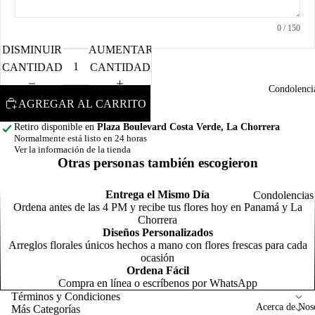
d
F
o
0
/ 150
N
m
DISMINUIR
AUMENTAR
C
o
CANTIDAD
CANTIDAD
o
Condolenci
m
AGREGAR AL CARRITO
R
Retiro disponible en
Plaza Boulevard Costa Verde, La Chorrera
o
Normalmente está listo en 24 horas
R
C
Ver la información de la tienda
s
Otras personas también escogieron
l
T
N
t
n
Entrega el Mismo Día
Condolencias
Ordena antes de las 4 PM y recibe tus flores hoy en Panamá y La
General
Chorrera
Arreg
P
Diseños Personalizados
para
s
Arreglos florales únicos hechos a mano con flores frescas para cada
A
Política de reembolso
Homb
G
ocasión
N
o
Ordena Fácil
Política de privacidad
o
a
Compra en línea o escríbenos por WhatsApp
p
G
Términos del servicio
Términos y Condiciones
F
Acerca de Nos
Más Categorías
c
Política de envío
C