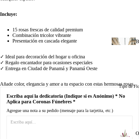
d
B
Incluye:
A
15 rosas frescas de calidad premium
Combinación tricolor vibrante
Presentación en cascada elegante
R
B
n
u
✓ Ideal para decoración del hogar u oficina
✓ Regalo encantador para ocasiones especiales
I
✓ Entrega en Ciudad de Panamá y Panamá Oeste
u
n
Añade color, elegancia y amor a tu espacio con estas hermosas rosas.
Tipo de Fl
C
Escriba aquí la dedicatoria (Indique si es Anónimo) * No
d
Aplica para Coronas Fúnebres *
R
Agregue una nota a su pedido (mensaje para la tarjetita, etc.)
M
a
A
P
O
o
o