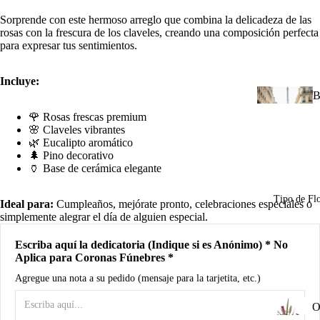
d
Sorprende con este hermoso arreglo que combina la delicadeza de las
B
rosas con la frescura de los claveles, creando una composición perfecta
para expresar tus sentimientos.
A
Incluye:
R
B
n
u
🌹 Rosas frescas premium
🌸 Claveles vibrantes
🌿 Eucalipto aromático
I
🌲 Pino decorativo
u
🏺 Base de cerámica elegante
n
Tipo de Fl
Ideal para:
Cumpleaños, mejórate pronto, celebraciones especiales o
C
simplemente alegrar el día de alguien especial.
d
R
Escriba aquí la dedicatoria (Indique si es Anónimo) * No
Aplica para Coronas Fúnebres *
M
a
Agregue una nota a su pedido (mensaje para la tarjetita, etc.)
A
P
O
o
o