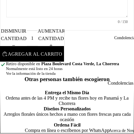
d
F
o
N
m
0
/ 150
C
o
DISMINUIR
AUMENTAR
o
Condolenci
CANTIDAD
CANTIDAD
m
R
AGREGAR AL CARRITO
o
R
C
Retiro disponible en
Plaza Boulevard Costa Verde, La Chorrera
s
Normalmente está listo en 24 horas
l
Ver la información de la tienda
T
N
t
Otras personas también escogieron
n
Condolencias
General
Entrega el Mismo Día
Arreg
P
Ordena antes de las 4 PM y recibe tus flores hoy en Panamá y La
para
s
Chorrera
A
Diseños Personalizados
Homb
G
N
o
Arreglos florales únicos hechos a mano con flores frescas para cada
o
a
Política de reembolso
ocasión
p
G
Ordena Fácil
Política de privacidad
F
Compra en línea o escríbenos por WhatsApp
Acerca de Nos
c
C