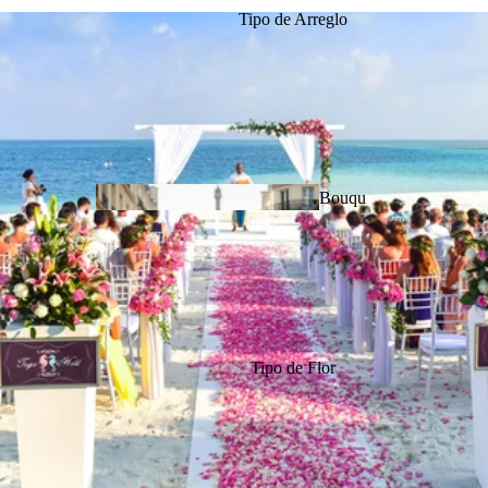
Tipo de Arreglo
Aniversario de
Bodas
Bouqu
ets
Tipo de Flor
Amor &
Romance